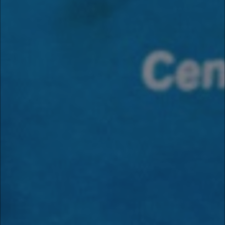
Frio em Guarulhos: distribuição de roupas e cobertores
Com a chegada do inverno, período marcado por noites frias e temperaturas
que frequentemente...
Distribuição de cobertores e agasalhos no litoral paulista
No dia 09 (última quinta-feira) o Projeto Vila dos Pescadores fizeram uma
distribuição de...
Redes Sociais