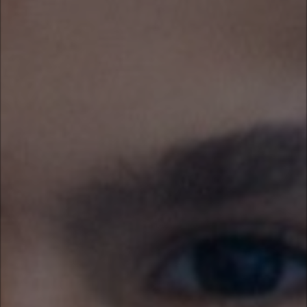
Leve sua doação a um
ponto de coleta
Ver locais
BAZARES BENEFICENTES