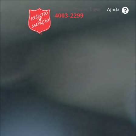
Retiramos Doações. Ligue:
Ajuda
4003-2299
_
_
_