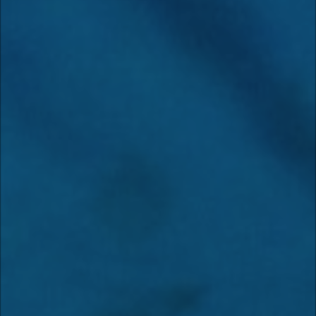
O Exército de Salvação (The Salvation Army), fundado em 1865, atua no Brasil
desde 1922 com unidades de atendimento a crianças em situação de risco, projetos
educacionais, programas de capacitação profissional, lares para idosos, entre
outros.
Foi indicado mais de 20 vezes ao Prêmio Nobel da Paz, e é uma das mais
respeitadas instituições de caridade do mundo.
NOVIDADES DO BLOG
Distribuição de kits do Exército de Salvação nos bairros de Diadema/SP
Na última sexta-feira (24), a Igreja Internacional do Reino de Deus,
localizada no bairro Casa...
Kits de inverno são distribuídos na zona Sul – SP
Voluntários da igreja São Francisco de Assis, localizada na zona Sul de São
Paulo se reuniram para...