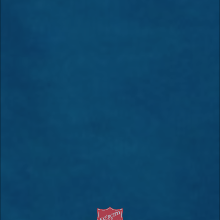
Insira seu e-mail abaixo para receber notícias do Exército de Salvação.
Descadastrar-se de nossas listas.
Parceiros Sociais
Contato
Política de Privacidade
Termos de Uso
Ajuda
2026
- Assistência e Promoção Social Exército de Salvação - CNPJ
43.898.923/0060-75
Rua Passagem da Servidão Toyota 1115, São Bernardo do Campo - SP CEP 09891-
005
Faça sua doação: 4003-2299