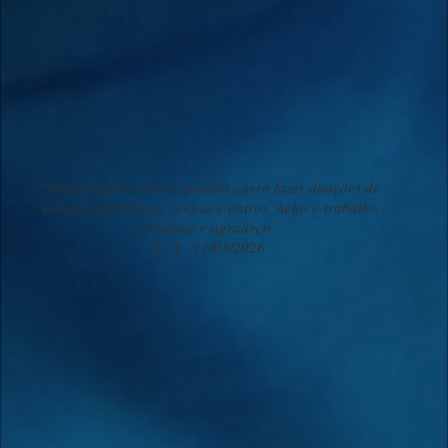
FAÇA A DIFERENÇA A PARTIR DE 25,00
Apoie nosso trabalho social e faça a diferença.
O que dizem os nossos doadores:
"Sempre aciono vocês quando quero fazer doações de
móveis, eletrônicos, roupas e outros. Acho o trabalho
excelente e agradeço."
E. A - 11/03/2026
Testemunhos reais captados das respostas do formulário de avaliação.
Sobre nós