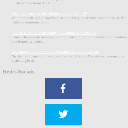
localizada no bairro Casa...
Kits de inverno são distribuídos na zona Sul – SP
Voluntários da igreja São Francisco de Assis, localizada na zona Sul de São
Paulo se reuniram para...
Frio em Guarulhos: distribuição de roupas e cobertores
Com a chegada do inverno, período marcado por noites frias e temperaturas
que frequentemente...
Distribuição de cobertores e agasalhos no litoral paulista
No dia 09 (última quinta-feira) o Projeto Vila dos Pescadores fizeram uma
distribuição de...
Redes Sociais