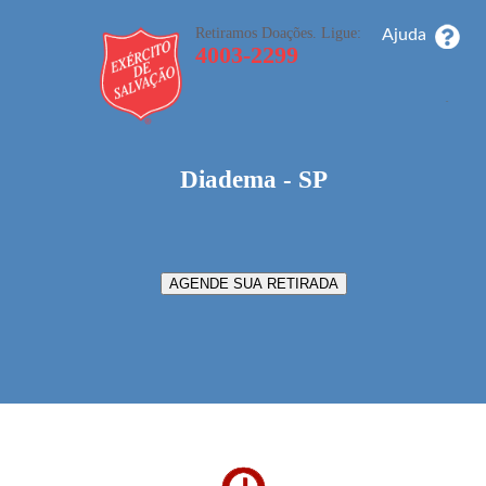
Retiramos Doações. Ligue:
Ajuda
4003-2299
_
_
_
Diadema - SP
AGENDE SUA RETIRADA