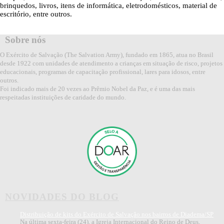
brinquedos, livros, itens de informática, eletrodomésticos, material de
escritório, entre outros.
Sobre nós
O Exército de Salvação (The Salvation Army), fundado em 1865, atua no Brasil
desde 1922 com unidades de atendimento a crianças em situação de risco, projetos
educacionais, programas de capacitação profissional, lares para idosos, entre
outros.
Foi indicado mais de 20 vezes ao Prêmio Nobel da Paz, e é uma das mais
respeitadas instituições de caridade do mundo.
NOVIDADES DO BLOG
Distribuição de kits do Exército de Salvação nos bairros de Diadema/SP
Na última sexta-feira (24), a Igreja Internacional do Reino de Deus,