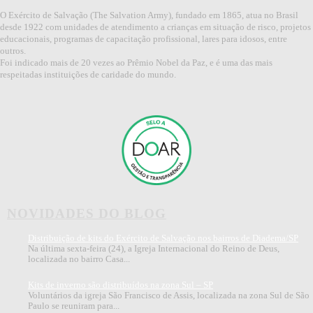
O Exército de Salvação (The Salvation Army), fundado em 1865, atua no Brasil
desde 1922 com unidades de atendimento a crianças em situação de risco, projetos
educacionais, programas de capacitação profissional, lares para idosos, entre
outros.
Foi indicado mais de 20 vezes ao Prêmio Nobel da Paz, e é uma das mais
respeitadas instituições de caridade do mundo.
NOVIDADES DO BLOG
Distribuição de kits do Exército de Salvação nos bairros de Diadema/SP
Na última sexta-feira (24), a Igreja Internacional do Reino de Deus,
localizada no bairro Casa...
Kits de inverno são distribuídos na zona Sul – SP
Voluntários da igreja São Francisco de Assis, localizada na zona Sul de São
Paulo se reuniram para...