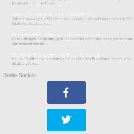
localizada no bairro Casa...
Kits de inverno são distribuídos na zona Sul – SP
Voluntários da igreja São Francisco de Assis, localizada na zona Sul de São
Paulo se reuniram para...
Frio em Guarulhos: distribuição de roupas e cobertores
Com a chegada do inverno, período marcado por noites frias e temperaturas
que frequentemente...
Distribuição de cobertores e agasalhos no litoral paulista
No dia 09 (última quinta-feira) o Projeto Vila dos Pescadores fizeram uma
distribuição de...
Redes Sociais