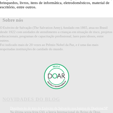
brinquedos, livros, itens de informática, eletrodomésticos, material de
escritório, entre outros.
Sobre nós
O Exército de Salvação (The Salvation Army), fundado em 1865, atua no Brasil
desde 1922 com unidades de atendimento a crianças em situação de risco, projetos
educacionais, programas de capacitação profissional, lares para idosos, entre
outros.
Foi indicado mais de 20 vezes ao Prêmio Nobel da Paz, e é uma das mais
respeitadas instituições de caridade do mundo.
NOVIDADES DO BLOG
Distribuição de kits do Exército de Salvação nos bairros de Diadema/SP
Na última sexta-feira (24), a Igreja Internacional do Reino de Deus,