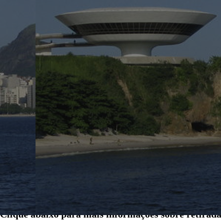
Retiramos Doações. Ligue:
4003-2299
Clique abaixo para mais informações sobre
retirada