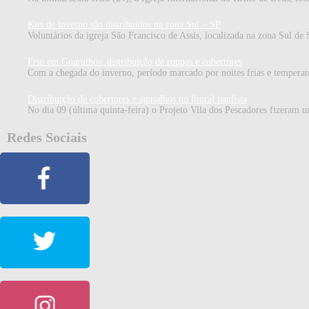
Kits de inverno são distribuídos na zona Sul – SP
Voluntários da igreja São Francisco de Assis, localizada na zona Sul de 
Frio em Guarulhos: distribuição de roupas e cobertores
Com a chegada do inverno, período marcado por noites frias e temperat
Distribuição de cobertores e agasalhos no litoral paulista
No dia 09 (última quinta-feira) o Projeto Vila dos Pescadores fizeram um
Redes Sociais