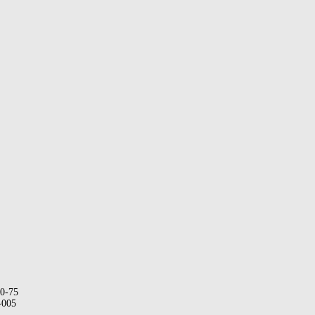
60-75
-005