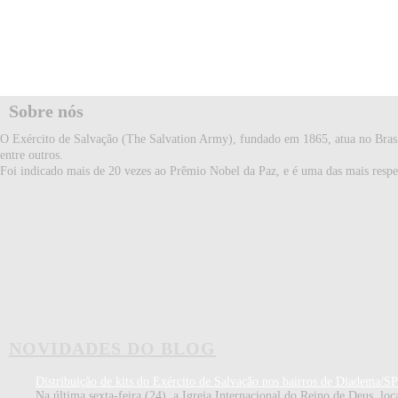
Sobre nós
O Exército de Salvação (The Salvation Army), fundado em 1865, atua no Brasil 
entre outros.
Foi indicado mais de 20 vezes ao Prêmio Nobel da Paz, e é uma das mais respei
NOVIDADES DO BLOG
Distribuição de kits do Exército de Salvação nos bairros de Diadema/SP
Na última sexta-feira (24), a Igreja Internacional do Reino de Deus, loca