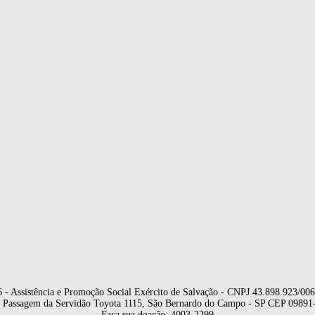
6
- Assistência e Promoção Social Exército de Salvação - CNPJ 43.898.923/00
 Passagem da Servidão Toyota 1115, São Bernardo do Campo - SP CEP 09891
Faça sua doação: 4003-2299