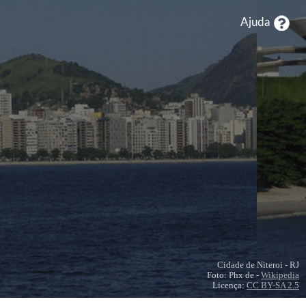
Ajuda
FAÇA AGORA SUA DOAÇÃO
DOAÇÕES
BAZARES
INSTITUCIONAL
CAMPANHAS
Cidade de Niteroi - RJ
Foto: Phx de -
Wikipedia
Licença:
CC BY-SA 2.5